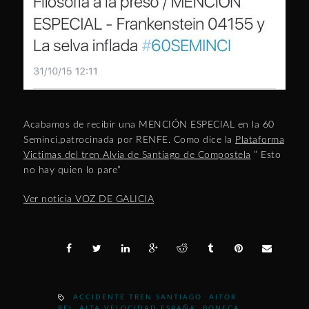
Acabamos de recibir una MENCIÓN ESPECIAL en la 60
Seminci,patrocinada por RENFE. Como dice la
Plataforma
Victimas del tren Alvia de Santiago de Compostela
” Esto
no hay quien lo pare”
Ver noticia VOZ DE GALICIA
ACCIDENTE TREN SANTIAGO
AITOR
REI
ALTA VELOCIDAD ESPAÑA
BONECA