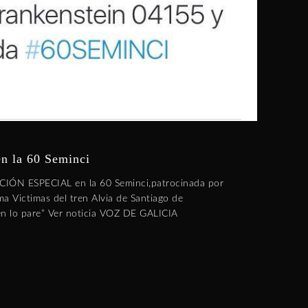
la 60 Seminci
CIÓN ESPECIAL en la 60 Seminci,patrocinada por
a Victimas del tren Alvia de Santiago de
en lo pare” Ver noticia VOZ DE GALICIA