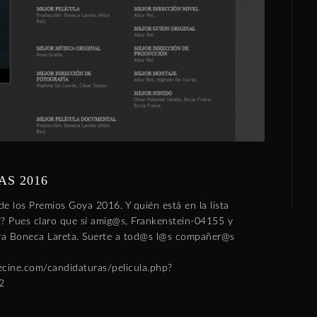
S 2016
de los Premios Goya 2016. Y quién está en la lista
? Pues claro que sí amig@s, Frankenstein-04155 y
ora Boneca Lareta. Suerte a tod@s l@s compañer@s
ecine.com/candidaturas/pelicula.php?
2