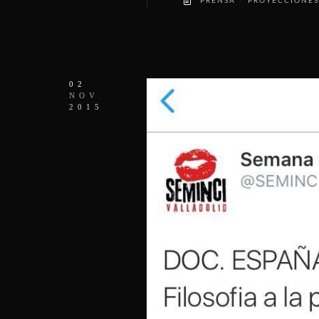
/
PRENSA
PROYECCIONES
02
NOV
2015